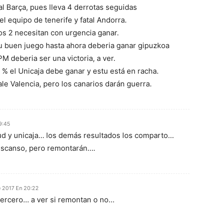
al Barça, pues lleva 4 derrotas seguidas
l equipo de tenerife y fatal Andorra.
los 2 necesitan con urgencia ganar.
u buen juego hasta ahora deberia ganar gipuzkoa
M deberia ser una victoria, a ver.
 % el Unicaja debe ganar y estu está en racha.
le Valencia, pero los canarios darán guerra.
9:45
tud y unicaja… los demás resultados los comparto…
descanso, pero remontarán….
e 2017 En 20:22
 tercero… a ver si remontan o no…