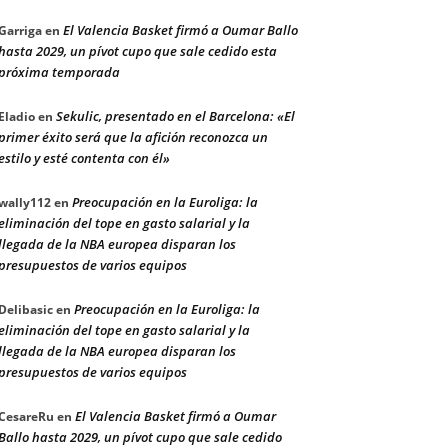
El Valencia Basket firmó a Oumar Ballo
Garriga
en
hasta 2029, un pívot cupo que sale cedido esta
próxima temporada
Sekulic, presentado en el Barcelona: «El
Eladio
en
primer éxito será que la afición reconozca un
estilo y esté contenta con él»
Preocupación en la Euroliga: la
wally112
en
eliminación del tope en gasto salarial y la
llegada de la NBA europea disparan los
presupuestos de varios equipos
Preocupación en la Euroliga: la
Delibasic
en
eliminación del tope en gasto salarial y la
llegada de la NBA europea disparan los
presupuestos de varios equipos
El Valencia Basket firmó a Oumar
CesareRu
en
Ballo hasta 2029, un pívot cupo que sale cedido