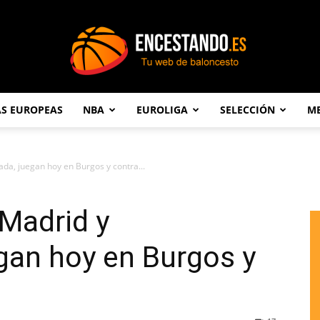
AS EUROPEAS
NBA
EUROLIGA
SELECCIÓN
ME
Encestando.es
ada, juegan hoy en Burgos y contra...
 Madrid y
gan hoy en Burgos y