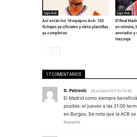
Liga Acb
Liga Acb
Así están los 18 equipos Acb: 102
El Real Madr
fichajes ya oficiales y siete plantillas
en nómina, 
ya completas
anotador y s
Hezonja
17 COMENTARIOS
D. Petrovic
28 octubre 2017 En 12:40
El Madrid como siempre beneficián
posible. el jueves a las 21:00 te
en Burgos. Se nota que la ACB se
Respuesta