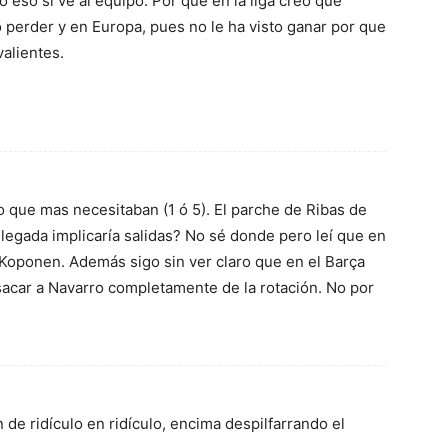
 eso si ve al equipo. Por que en la liga creo que
o perder y en Europa, pues no le ha visto ganar por que
valientes.
lo que mas necesitaban (1 ó 5). El parche de Ribas de
legada implicaría salidas? No sé donde pero leí que en
 Koponen. Además sigo sin ver claro que en el Barça
sacar a Navarro completamente de la rotación. No por
de ridículo en ridículo, encima despilfarrando el