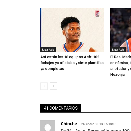
Liga Acb
Liga Acb
Así están los 18 equipos Acb: 102
El Real Madr
fichajes ya oficiales y siete plantillas
en nómina, 
ya completas
anotador y s
Hezonja
41 COMENTARIOS
Chinche
26 enero 2018 En 18:13
Pufff….Así el Barsa sólo pone 10