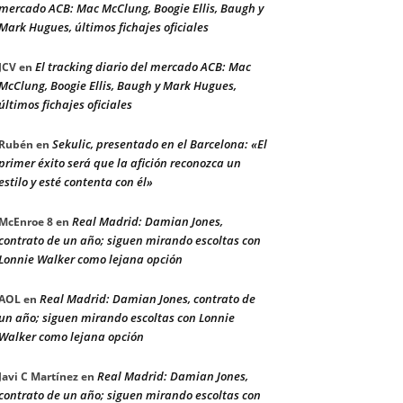
mercado ACB: Mac McClung, Boogie Ellis, Baugh y
Mark Hugues, últimos fichajes oficiales
El tracking diario del mercado ACB: Mac
JCV
en
McClung, Boogie Ellis, Baugh y Mark Hugues,
últimos fichajes oficiales
Sekulic, presentado en el Barcelona: «El
Rubén
en
primer éxito será que la afición reconozca un
estilo y esté contenta con él»
Real Madrid: Damian Jones,
McEnroe 8
en
contrato de un año; siguen mirando escoltas con
Lonnie Walker como lejana opción
Real Madrid: Damian Jones, contrato de
AOL
en
un año; siguen mirando escoltas con Lonnie
Walker como lejana opción
Real Madrid: Damian Jones,
Javi C Martínez
en
contrato de un año; siguen mirando escoltas con