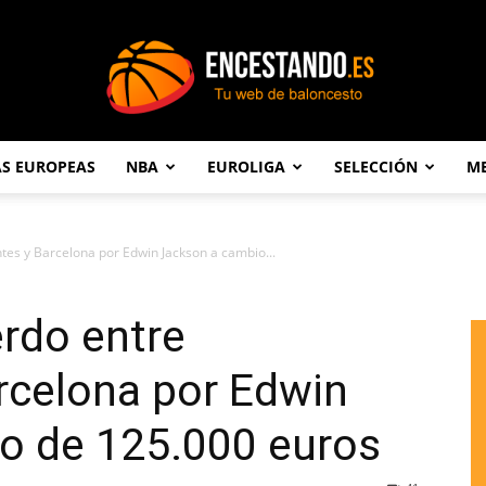
AS EUROPEAS
NBA
EUROLIGA
SELECCIÓN
ME
Encestando.es
ntes y Barcelona por Edwin Jackson a cambio...
erdo entre
rcelona por Edwin
o de 125.000 euros