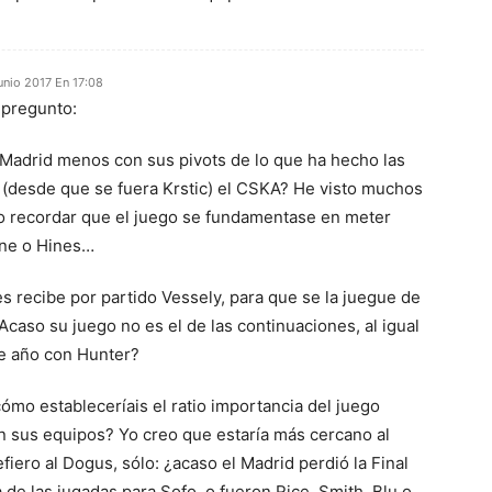
unio 2017 En 17:08
 pregunto:
 Madrid menos con sus pivots de lo que ha hecho las
(desde que se fuera Krstic) el CSKA? He visto muchos
eo recordar que el juego se fundamentase en meter
ine o Hines…
s recibe por partido Vessely, para que se la juegue de
Acaso su juego no es el de las continuaciones, al igual
te año con Hunter?
cómo estableceríais el ratio importancia del juego
en sus equipos? Yo creo que estaría más cercano al
iero al Dogus, sólo: ¿acaso el Madrid perdió la Final
 de las jugadas para Sofo, o fueron Rice, Smith, Blu o