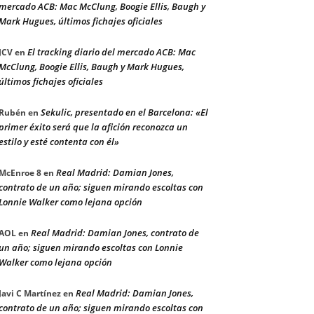
mercado ACB: Mac McClung, Boogie Ellis, Baugh y
Mark Hugues, últimos fichajes oficiales
El tracking diario del mercado ACB: Mac
JCV
en
McClung, Boogie Ellis, Baugh y Mark Hugues,
últimos fichajes oficiales
Sekulic, presentado en el Barcelona: «El
Rubén
en
primer éxito será que la afición reconozca un
estilo y esté contenta con él»
Real Madrid: Damian Jones,
McEnroe 8
en
contrato de un año; siguen mirando escoltas con
Lonnie Walker como lejana opción
Real Madrid: Damian Jones, contrato de
AOL
en
un año; siguen mirando escoltas con Lonnie
Walker como lejana opción
Real Madrid: Damian Jones,
Javi C Martínez
en
contrato de un año; siguen mirando escoltas con