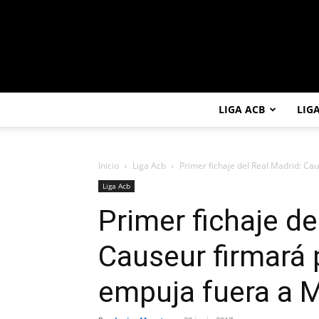
LIGA ACB
LIG
Inicio
Liga Acb
Primer fichaje del Real Madrid: Ca
Liga Acb
Primer fichaje de
Causeur firmará 
empuja fuera a M