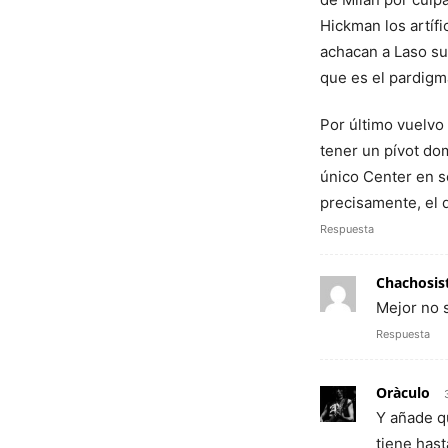
Hickman los artífi
achacan a Laso sus
que es el pardigm
Por último vuelvo 
tener un pívot do
único Center en se
precisamente, el 
Respuesta
Chachosi
Mejor no 
Respuesta
Oràculo
Y añade q
tiene hast