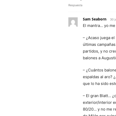
Respuesta
Sam Seaborn
30 j
El mantra… yo me
– ¿Acaso juega el
últimas campañas 
partidos, y no cr
balones a August
– ¿Cuántos balone
espaldas al aro? ¿
que lo ha sido es
– El gran Blatt… ¿
exterior/interior 
80/20… y no me ref
de Milán por culpa