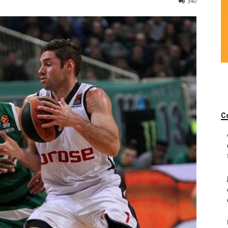
340
C