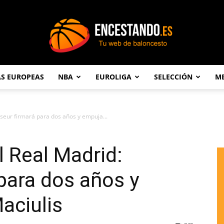
AS EUROPEAS
NBA
EUROLIGA
SELECCIÓN
ME
Encestando.es
useur firmará para dos años y empuja...
l Real Madrid:
para dos años y
aciulis