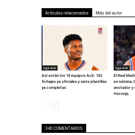
Artículos relacionados
Más del autor
Liga Acb
Liga Acb
Así están los 18 equipos Acb: 102
El Real Madr
fichajes ya oficiales y siete plantillas
en nómina, 
ya completas
anotador y s
Hezonja
340 COMENTARIOS