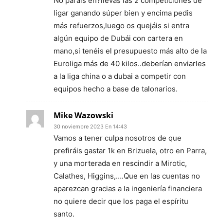
No paraís eh?llevas las 2 competiciones de
ligar ganando súper bien y encima pedis
más refuerzos,luego os quejáis si entra
algún equipo de Dubái con cartera en
mano,si tenéis el presupuesto más alto de la
Euroliga más de 40 kilos..deberían enviarles
a la liga china o a dubai a competir con
equipos hecho a base de talonarios.
Mike Wazowski
30 noviembre 2023 En 14:43
Vamos a tener culpa nosotros de que
prefiráis gastar 1k en Brizuela, otro en Parra,
y una morterada en rescindir a Mirotic,
Calathes, Higgins,….Que en las cuentas no
aparezcan gracias a la ingeniería financiera
no quiere decir que los paga el espíritu
santo.