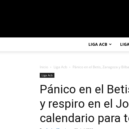
LIGA ACB
LIG
Inicio
Liga Acb
Pánico en el Betis, Zaragoza y Bilbao
Liga Acb
Pánico en el Beti
y respiro en el J
calendario para 