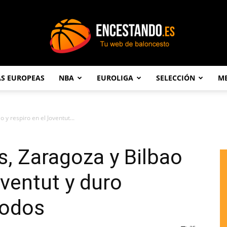
AS EUROPEAS
NBA
EUROLIGA
SELECCIÓN
ME
Encestando.es
 y respiro en el Joventut...
s, Zaragoza y Bilbao
oventut y duro
todos