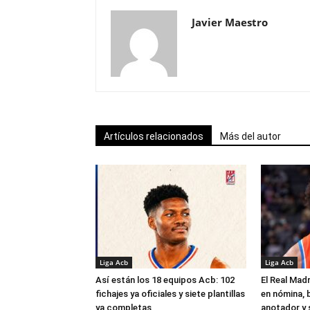
Javier Maestro
Artículos relacionados
Más del autor
Liga Acb
Liga Acb
Así están los 18 equipos Acb: 102
El Real Madr
fichajes ya oficiales y siete plantillas
en nómina, 
ya completas
anotador y s