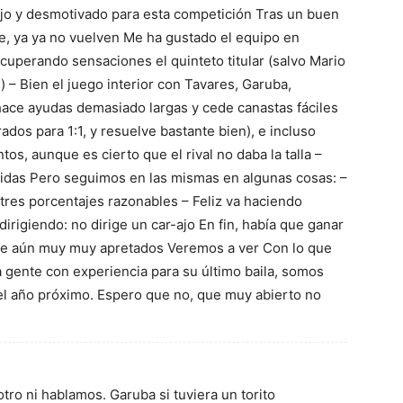
ojo y desmotivado para esta competición Tras un buen
e, ya ya no vuelven Me ha gustado el equipo en
cuperando sensaciones el quinteto titular (salvo Mario
s) – Bien el juego interior con Tavares, Garuba,
ace ayudas demasiado largas y cede canastas fáciles
rados para 1:1, y resuelve bastante bien), e incluso
s, aunque es cierto que el rival no daba la talla –
idas Pero seguimos en las mismas en algunas cosas: –
tres porcentajes razonables – Feliz va haciendo
irigiendo: no dirige un car-ajo En fin, había que ganar
ue aún muy muy apretados Veremos a ver Con lo que
a gente con experiencia para su último baila, somos
el año próximo. Espero que no, que muy abierto no
tro ni hablamos. Garuba si tuviera un torito