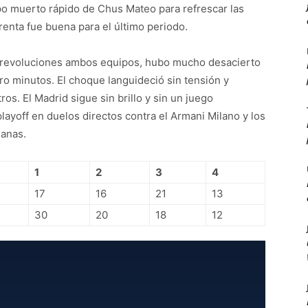
mpo muerto rápido de Chus Mateo para refrescar las
renta fue buena para el último periodo.
n revoluciones ambos equipos, hubo mucho desacierto
ro minutos. El choque languideció sin tensión y
s. El Madrid sigue sin brillo y sin un juego
layoff en duelos directos contra el Armani Milano y los
manas.
1
2
3
4
17
16
21
13
30
20
18
12