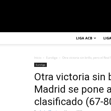
LIGA ACB
LIG
Inicio
Euroliga
Otra victoria sin brillo, pero el Rea
Euroliga
Otra victoria sin 
Madrid se pone a
clasificado (67-8