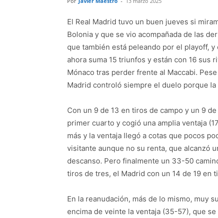
Por
Javier Maestro
-
13 marzo 2025
El Real Madrid tuvo un buen jueves si miram
Bolonia y que se vio acompañada de las derro
que también está peleando por el playoff, y 
ahora suma 15 triunfos y están con 16 sus riv
Mónaco tras perder frente al Maccabi. Pese 
Madrid controló siempre el duelo porque la 
Con un 9 de 13 en tiros de campo y un 9 de 
primer cuarto y cogió una amplia ventaja (1
más y la ventaja llegó a cotas que pocos po
visitante aunque no su renta, que alcanzó 
descanso. Pero finalmente un 33-50 camino 
tiros de tres, el Madrid con un 14 de 19 en 
En la reanudación, más de lo mismo, muy su
encima de veinte la ventaja (35-57), que se 