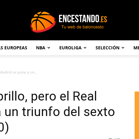
AS EUROPEAS
NBA
EUROLIGA
SELECCIÓN
ME
Encestando.es
l Madrid se pone a un...
brillo, pero el Real
 un triunfo del sexto
0)