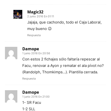
Magic32
2 junio 2016 En 01:11
Jajaja, que cachondo, todo el Caja Laboral,
muy bueno 😉
Respuesta
Damope
1 junio 2016 En 20:56
Con estos 2 fichajes sólo faltaría repescar al
Facu, renovar a Ayon y rematar el ala pívot no?
(Randolph, Thomkimps…). Plantilla cerrada.
Respuesta
Damope
1 junio 2016 En 21:00
1- SR Facu
1-2 SLL