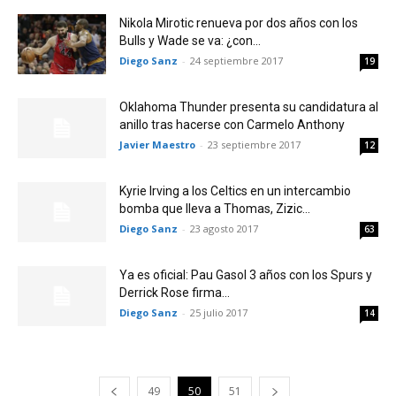
Nikola Mirotic renueva por dos años con los
Bulls y Wade se va: ¿con...
Diego Sanz
-
24 septiembre 2017
19
Oklahoma Thunder presenta su candidatura al
anillo tras hacerse con Carmelo Anthony
Javier Maestro
-
23 septiembre 2017
12
Kyrie Irving a los Celtics en un intercambio
bomba que lleva a Thomas, Zizic...
Diego Sanz
-
23 agosto 2017
63
Ya es oficial: Pau Gasol 3 años con los Spurs y
Derrick Rose firma...
Diego Sanz
-
25 julio 2017
14
49
50
51