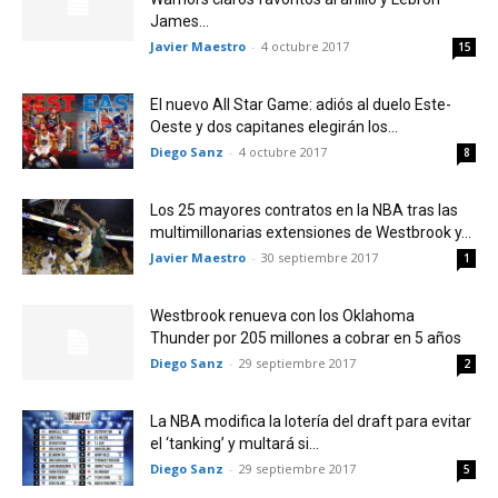
James...
Javier Maestro
-
4 octubre 2017
15
El nuevo All Star Game: adiós al duelo Este-
Oeste y dos capitanes elegirán los...
Diego Sanz
-
4 octubre 2017
8
Los 25 mayores contratos en la NBA tras las
multimillonarias extensiones de Westbrook y...
Javier Maestro
-
30 septiembre 2017
1
Westbrook renueva con los Oklahoma
Thunder por 205 millones a cobrar en 5 años
Diego Sanz
-
29 septiembre 2017
2
La NBA modifica la lotería del draft para evitar
el ‘tanking’ y multará si...
Diego Sanz
-
29 septiembre 2017
5