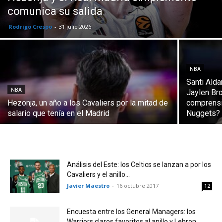
comunica su salida
Rodrigo Crespo
-
31 julio 2026
NBA
Santi Ald
NBA
Jaylen Br
Hezonja, un año a los Cavaliers por la mitad de
comprensi
salario que tenía en el Madrid
Nuggets?
Análisis del Este: los Celtics se lanzan a por los
Cavaliers y el anillo...
Javier Maestro
-
16 octubre 2017
12
Encuesta entre los General Managers: los
Warriors claros favoritos al anillo y Lebron