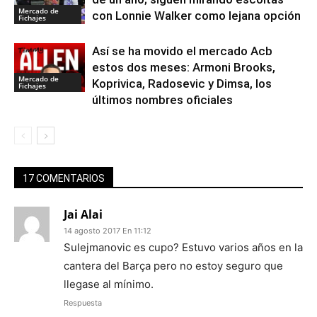
Mercado de
con Lonnie Walker como lejana opción
Fichajes
Así se ha movido el mercado Acb
estos dos meses: Armoni Brooks,
Mercado de
Koprivica, Radosevic y Dimsa, los
Fichajes
últimos nombres oficiales
17 COMENTARIOS
Jai Alai
14 agosto 2017 En 11:12
Sulejmanovic es cupo? Estuvo varios años en la
cantera del Barça pero no estoy seguro que
llegase al mínimo.
Respuesta