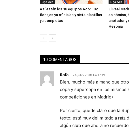
Liga Acb
Liga Acb
Así están los 18 equipos Acb: 102
El Real Madr
fichajes ya oficiales y siete plantillas
en nómina, 
ya completas
anotador y s
Hezonja
10 COMENTARIOS
Rafa
24 julio 2018 En 17:13
Bien, mucho más a mano que otros
copa y supercopa en los mismos si
competiciones en Madrid)
Por cierto, quede claro que la Su
texto; está muy delimitado a raíz
algún club que ahora no recuerdo