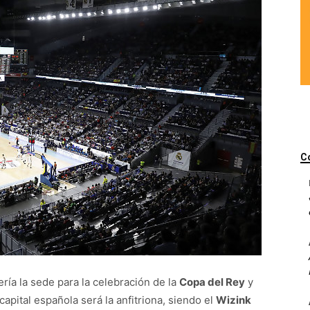
C
ía la sede para la celebración de la
Copa del Rey
y
capital española será la anfitriona, siendo el
Wizink