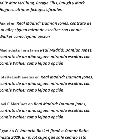
ACB: Mac McClung, Boogie Ellis, Baugh y Mark
Hugues, últimos fichajes oficiales
Real Madrid: Damian Jones, contrato de
Aiaiel
en
un año; siguen mirando escoltas con Lonnie
Walker como lejana opción
Real Madrid: Damian Jones,
Madridista_forista
en
contrato de un año; siguen mirando escoltas con
Lonnie Walker como lejana opción
Real Madrid: Damian Jones,
JotaDeLosPlanetas
en
contrato de un año; siguen mirando escoltas con
Lonnie Walker como lejana opción
Real Madrid: Damian Jones,
Javi C Martínez
en
contrato de un año; siguen mirando escoltas con
Lonnie Walker como lejana opción
El Valencia Basket firmó a Oumar Ballo
Egon
en
hasta 2029, un pívot cupo que sale cedido esta