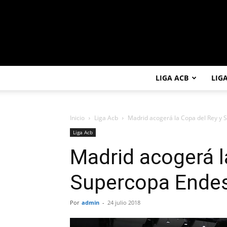
LIGA ACB
LIG
Inicio
Liga Acb
Madrid acogerá la Copa del Rey y
Liga Acb
Madrid acogerá l
Supercopa Ende
Por
admin
-
24 julio 2018