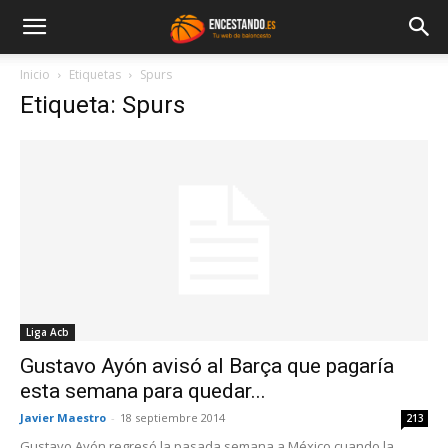
Inicio
Etiquetas
Spurs
Etiqueta: Spurs
Liga Acb
Gustavo Ayón avisó al Barça que pagaría
esta semana para quedar...
Javier Maestro
-
18 septiembre 2014
213
Gustavo Ayón regresó la pasada semana a México cuando la