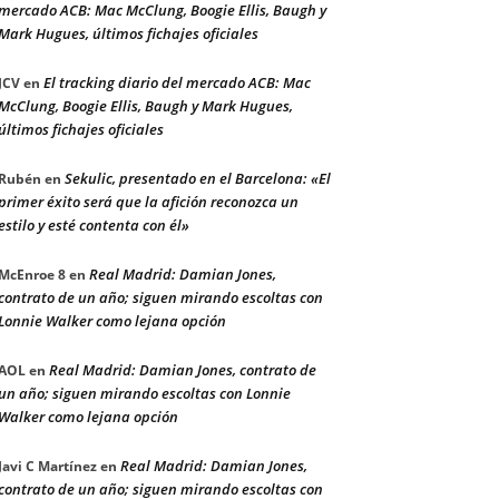
mercado ACB: Mac McClung, Boogie Ellis, Baugh y
Mark Hugues, últimos fichajes oficiales
El tracking diario del mercado ACB: Mac
JCV
en
McClung, Boogie Ellis, Baugh y Mark Hugues,
últimos fichajes oficiales
Sekulic, presentado en el Barcelona: «El
Rubén
en
primer éxito será que la afición reconozca un
estilo y esté contenta con él»
Real Madrid: Damian Jones,
McEnroe 8
en
contrato de un año; siguen mirando escoltas con
Lonnie Walker como lejana opción
Real Madrid: Damian Jones, contrato de
AOL
en
un año; siguen mirando escoltas con Lonnie
Walker como lejana opción
Real Madrid: Damian Jones,
Javi C Martínez
en
contrato de un año; siguen mirando escoltas con