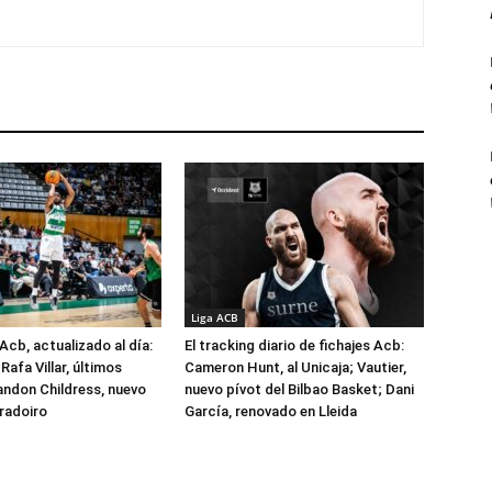
Liga ACB
Acb, actualizado al día:
El tracking diario de fichajes Acb:
Rafa Villar, últimos
Cameron Hunt, al Unicaja; Vautier,
randon Childress, nuevo
nuevo pívot del Bilbao Basket; Dani
radoiro
García, renovado en Lleida