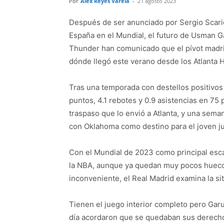
Por
Alex Reyes Varela
-
21 agosto 2023
Después de ser anunciado por Sergio Scari
España en el Mundial, el futuro de Usman Ga
Thunder han comunicado que el pívot madri
dónde llegó este verano desde los Atlanta 
Tras una temporada con destellos positivo
puntos, 4.1 rebotes y 0.9 asistencias en 75
traspaso que lo envió a Atlanta, y una sema
con Oklahoma como destino para el joven j
Con el Mundial de 2023 como principal esc
la NBA, aunque ya quedan muy pocos huecos 
inconveniente, el Real Madrid examina la si
Tienen el juego interior completo pero Gar
día acordaron que se quedaban sus derecho