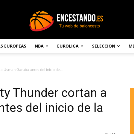
AS EUROPEAS
NBA
EUROLIGA
SELECCIÓN
ME
Encestando.es
a Usman Garuba antes del inicio de...
ty Thunder cortan a
es del inicio de la