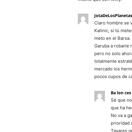
JotaDeLosPlaneta
Claro hombre se va
Kalinic, si tú met
meto en el Barsa.
Garuba a robarle 
pero no solo ahora
totalmente estrat
mercado los herma
pocos cupos de ca
Ba lon ces
Sé que no 
que ha hec
No va a g
prioridad
Tavares q