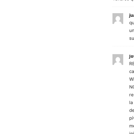
ju
qu
un
su
Jo
RE
ca
Wi
NO
re
la
de
pí
me
in