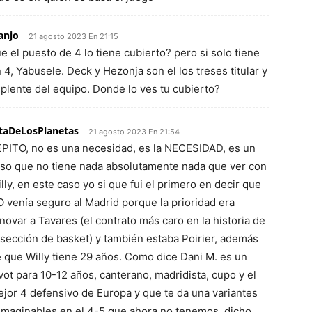
anjo
21 agosto 2023 En 21:15
e el puesto de 4 lo tiene cubierto? pero si solo tiene
 4, Yabusele. Deck y Hezonja son el los treses titular y
plente del equipo. Donde lo ves tu cubierto?
taDeLosPlanetas
21 agosto 2023 En 21:54
PITO, no es una necesidad, es la NECESIDAD, es un
so que no tiene nada absolutamente nada que ver con
lly, en este caso yo si que fui el primero en decir que
 venía seguro al Madrid porque la prioridad era
novar a Tavares (el contrato más caro en la historia de
 sección de basket) y también estaba Poirier, además
 que Willy tiene 29 años. Como dice Dani M. es un
vot para 10-12 años, canterano, madridista, cupo y el
jor 4 defensivo de Europa y que te da una variantes
imaginables en el 4-5 que ahora no tenemos, dicho