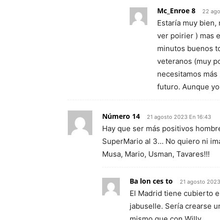
Mc_Enroe 8
22 ago
Estaría muy bien, 
ver poirier ) mas 
minutos buenos to
veteranos (muy po
necesitamos más u
futuro. Aunque yo
Número 14
21 agosto 2023 En 16:43
Hay que ser más positivos hombre,
SuperMario al 3… No quiero ni im
Musa, Mario, Usman, Tavares!!!
Ba lon ces to
21 agosto 2023
El Madrid tiene cubierto 
jabuselle. Sería crearse 
mismo que con Willy.