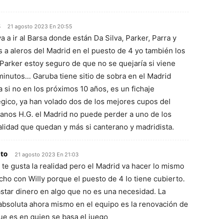
s
21 agosto 2023 En 20:55
 a ir al Barsa donde están Da Silva, Parker, Parra y
es a aleros del Madrid en el puesto de 4 yo también los
 Parker estoy seguro de que no se quejaría si viene
minutos… Garuba tiene sitio de sobra en el Madrid
 si no en los próximos 10 años, es un fichaje
égico, ya han volado dos de los mejores cupos del
nos H.G. el Madrid no puede perder a uno de los
lidad que quedan y más si canterano y madridista.
 to
21 agosto 2023 En 21:03
te gusta la realidad pero el Madrid va hacer lo mismo
ho con Willy porque el puesto de 4 lo tiene cubierto.
astar dinero en algo que no es una necesidad. La
 absoluta ahora mismo en el equipo es la renovación de
ue es en quien se basa el juego