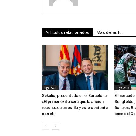
Artículos relacionados
Más del autor
Liga ACB
Liga ACB
Sekulic, presentado en el Barcelona:
El mercado 
«El primer éxito será que la afición
Sengfelder, 
reconozca un estilo y esté contenta
fichajes; B
con él»
base del Ob