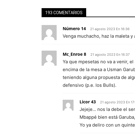
193 COMENTARIOS
Número 14
21 agosto 2023 En 16:36
Venga muchacho, haz la maleta y a
Mc_Enroe 8
21 agosto 2023 En 16:37
Ya que mpesetas no va a venir, el 
encima de la mesa a Usman Garub
teniendo alguna propuesta de alg
defensivo (p.e. los Bulls).
Licor 43
21 agosto 2023 En 17
Jejeje… nos la debe el se
Mbappé bien está Garuba,
Yo ya deliro con un quin