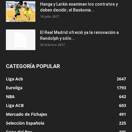
Hanga y Larkin examinan los contratos y
deben decidir; el Baskonia...
18 julio 2017
El Real Madrid ofreció ya la renovación a
Randolph y sólo...
20 febrero 2017
CATEGORÍA POPULAR
Liga Acb
2647
Euroliga
1793
NBA
642
Liga ACB
603
Mercado de Fichajes
491
Selección Española
225
Copa del Rey
196