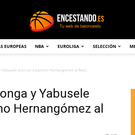
AS EUROPEAS
NBA
EUROLIGA
SELECCIÓN
ME
Encestando.es
y Yabusele acercan a Juancho Hernangómez al Real...
Bonga y Yabusele
ho Hernangómez al