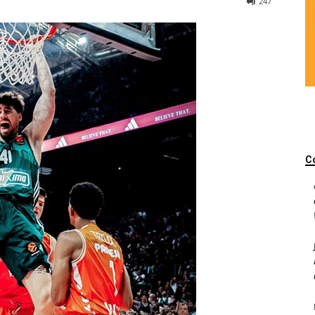
247
C