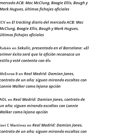
mercado ACB: Mac McClung, Boogie Ellis, Baugh y
Mark Hugues, últimos fichajes oficiales
El tracking diario del mercado ACB: Mac
JCV
en
McClung, Boogie Ellis, Baugh y Mark Hugues,
últimos fichajes oficiales
Sekulic, presentado en el Barcelona: «El
Rubén
en
primer éxito será que la afición reconozca un
estilo y esté contenta con él»
Real Madrid: Damian Jones,
McEnroe 8
en
contrato de un año; siguen mirando escoltas con
Lonnie Walker como lejana opción
Real Madrid: Damian Jones, contrato de
AOL
en
un año; siguen mirando escoltas con Lonnie
Walker como lejana opción
Real Madrid: Damian Jones,
Javi C Martínez
en
contrato de un año; siguen mirando escoltas con