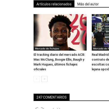
Artículos relacionados
Más del autor
Mercado de Fichajes
Mercado de F
El tracking diario del mercado ACB:
Real Madrid
Mac McClung, Boogie Ellis, Baugh y
contrato de
Mark Hugues, últimos fichajes
escoltas c
oficiales
lejana opci
247 COMENTARIOS