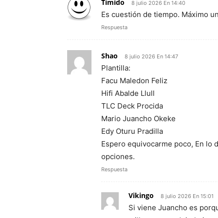
Tímido
8 julio 2026 En 14:40
Es cuestión de tiempo. Máximo u
Respuesta
Shao
8 julio 2026 En 14:47
Plantilla:
Facu Maledon Feliz
Hifi Abalde Llull
TLC Deck Procida
Mario Juancho Okeke
Edy Oturu Pradilla
Espero equivocarme poco, En lo de
opciones.
Respuesta
Vikingo
8 julio 2026 En 15:01
Si viene Juancho es porque