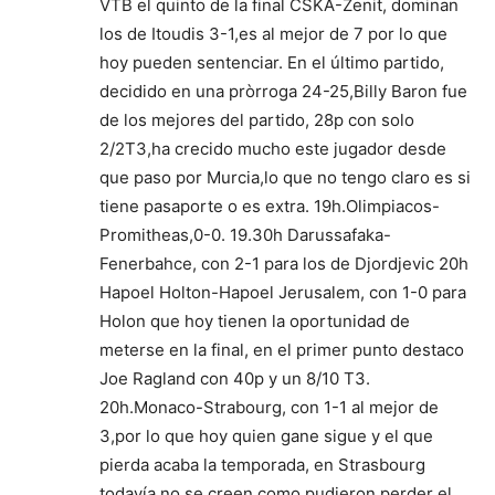
VTB el quinto de la final CSKA-Zenit, dominan
los de Itoudis 3-1,es al mejor de 7 por lo que
hoy pueden sentenciar. En el último partido,
decidido en una pròrroga 24-25,Billy Baron fue
de los mejores del partido, 28p con solo
2/2T3,ha crecido mucho este jugador desde
que paso por Murcia,lo que no tengo claro es si
tiene pasaporte o es extra. 19h.Olimpiacos-
Promitheas,0-0. 19.30h Darussafaka-
Fenerbahce, con 2-1 para los de Djordjevic 20h
Hapoel Holton-Hapoel Jerusalem, con 1-0 para
Holon que hoy tienen la oportunidad de
meterse en la final, en el primer punto destaco
Joe Ragland con 40p y un 8/10 T3.
20h.Monaco-Strabourg, con 1-1 al mejor de
3,por lo que hoy quien gane sigue y el que
pierda acaba la temporada, en Strasbourg
todavía no se creen como pudieron perder el