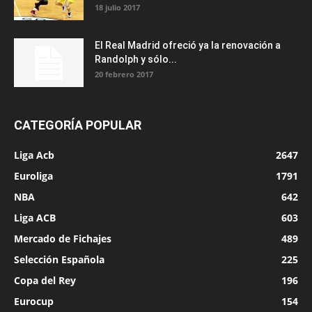
18 julio 2017
El Real Madrid ofreció ya la renovación a
Randolph y sólo...
20 febrero 2017
CATEGORÍA POPULAR
Liga Acb
2647
Euroliga
1791
NBA
642
Liga ACB
603
Mercado de Fichajes
489
Selección Española
225
Copa del Rey
196
Eurocup
154