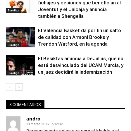
fichajes y cesiones que benefician al
Joventut y el Unicaja y anuncia
Euroliga
también a Shengelia
El Valencia Basket da por fin un salto
de calidad con Armoni Brooks y
Trendon Watford, en la agenda
Euroliga
El Besiktas anuncia a DeJulius, que no
está desvinculado del UCAM Murcia, y
un juez decidirá la indemnización
Euroliga
8 COMENTARIOS
andro
10 marzo 2016 En 12:32
Personalmente opino que para el Madrid y el