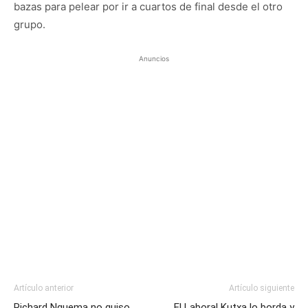
bazas para pelear por ir a cuartos de final desde el otro
grupo.
Anuncios
Artículo anterior
Artículo siguiente
Richard Nguema no quiso
El Laboral Kutxa lo borda y