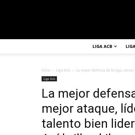
LIGA ACB
LIG
Inicio
Liga Acb
La mejor defensa de la Liga, tercer 
Liga Acb
La mejor defensa 
mejor ataque, líd
talento bien lide