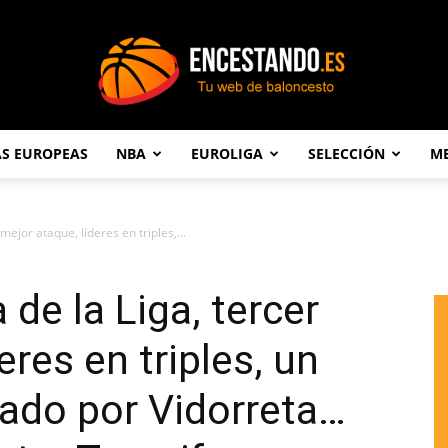
AS EUROPEAS
NBA
EUROLIGA
SELECCIÓN
ME
Encestando.es
mejor ataque, líderes en triples,...
de la Liga, tercer
eres en triples, un
rado por Vidorreta…