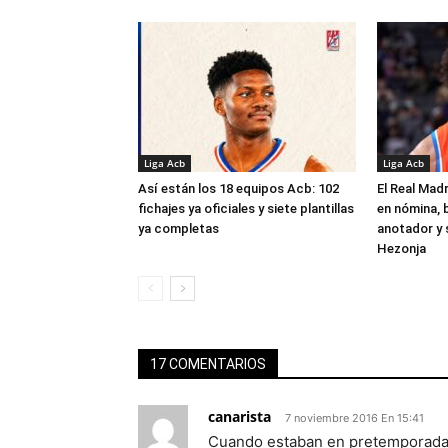
Liga Acb
Liga Acb
Así están los 18 equipos Acb: 102
El Real Madr
fichajes ya oficiales y siete plantillas
en nómina, 
ya completas
anotador y s
Hezonja
17 COMENTARIOS
canarista
7 noviembre 2016 En 15:41
Cuando estaban en pretemporada y 