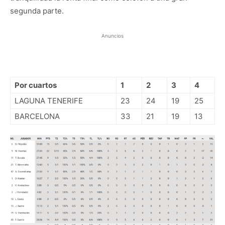
segunda parte.
Anuncios
Por cuartos
1
2
3
4
LAGUNA TENERIFE
23
24
19
25
BARCELONA
33
21
19
13