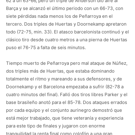
62 a un 63-66, pero un triple de Anderson dio aire al
Barça y se alcanzó el último periodo con un 66-73, con
siete pérdidas nada menos los de Peñarroya en el
tercero. Dos triples de Huertas y Doornekamp apretaron
todo (72-75, min. 33). El atasco barcelonista continuó y el
clásico tiro desde cuatro metros a una pierna de Huertas
puso el 76-75 a falta de seis minutos.
Tiempo muerto de Peñarroya pero mal ataque de Núñez,
dos triples más de Huertas, que estaba dominando
totalmente el ritmo y mareando a sus defensores, y de
Doornekamp y el Barcelona empezaba a sufrir (82-78 a
cuatro minutos del final). Falló dos tiros libres Parker y el
base brasileño anotó para el 85-78. Dos ataques errados
por cada equipo y el conjunto aurinegro demostró que
está mejor trabajado, que tiene veteranía y experiencia
para este tipo de finales y jugaron con enorme
tranquilidad la renta final como colofón a una gran