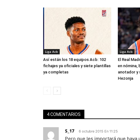
Liga Acb
Liga Acb
Así están los 18 equipos Acb: 102
El Real Madr
fichajes ya oficiales y siete plantillas
en nómina, 
ya completas
anotador y s
Hezonja
4 COMENTARIOS
S_17
6 octubre 2015 En 11:25
Pero que les importará que haya un