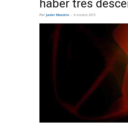
haber tres desc
Por
Javier Maestro
-
6 octubre 2015