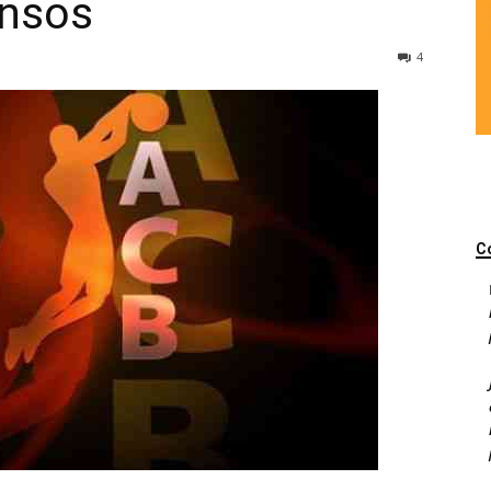
ensos
4
C