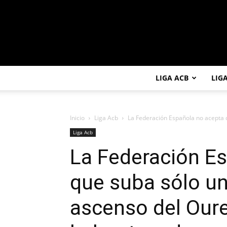
LIGA ACB
LIG
Inicio
Liga Acb
La Federación Española no acepta q
Liga Acb
La Federación E
que suba sólo un
ascenso del Our