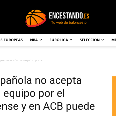
AS EUROPEAS
NBA
EUROLIGA
SELECCIÓN
ME
Encestando.es
ue suba sólo un equipo por el...
spañola no acepta
 equipo por el
ense y en ACB puede