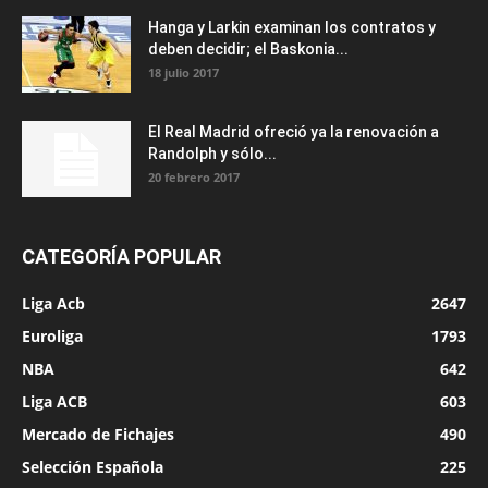
Hanga y Larkin examinan los contratos y
deben decidir; el Baskonia...
18 julio 2017
El Real Madrid ofreció ya la renovación a
Randolph y sólo...
20 febrero 2017
CATEGORÍA POPULAR
Liga Acb
2647
Euroliga
1793
NBA
642
Liga ACB
603
Mercado de Fichajes
490
Selección Española
225