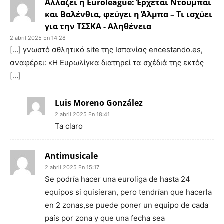
Αλλάζει η Euroleague: Έρχεται Ντουμπάι
και Βαλένθια, φεύγει η Άλμπα – Τι ισχύει
για την ΤΣΣΚΑ - Αληθένεια
2 abril 2025 En 14:28
[…] γνωστό αθλητικό site της Ισπανίας encestando.es,
αναφέρει: «Η Ευρωλίγκα διατηρεί τα σχέδιά της εκτός
[…]
Luis Moreno González
2 abril 2025 En 18:41
Ta claro
Antimusicale
2 abril 2025 En 15:17
Se podría hacer una euroliga de hasta 24
equipos si quisieran, pero tendrían que hacerla
en 2 zonas,se puede poner un equipo de cada
país por zona y que una fecha sea