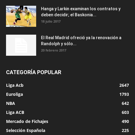
Hanga y Larkin examinan los contratos y
deben decidir; el Baskonia...
18 julio 2017
El Real Madrid ofreció ya la renovación a
Randolph y sólo...
20 febrero 2017
CATEGORÍA POPULAR
Liga Acb
2647
Euroliga
1793
NBA
642
Liga ACB
603
Mercado de Fichajes
490
Selección Española
225