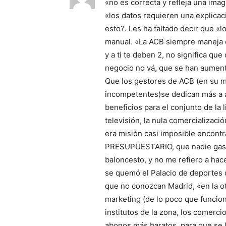
«no es correcta y refleja una imag
«los datos requieren una explica
esto?. Les ha faltado decir que «
manual. «La ACB siempre maneja d
y a ti te deben 2, no significa qu
negocio no vá, que se han aument
Que los gestores de ACB (en su 
incompetentes)se dedican más a a
beneficios para el conjunto de la 
televisión, la nula comercializació
era misión casi imposible encont
PRESUPUESTARIO, que nadie gas
baloncesto, y no me refiero a ha
se quemó el Palacio de deportes de
que no conozcan Madrid, «en la ot
marketing (de lo poco que funcion
institutos de la zona, los comercio
abonos más baratos, para que se 