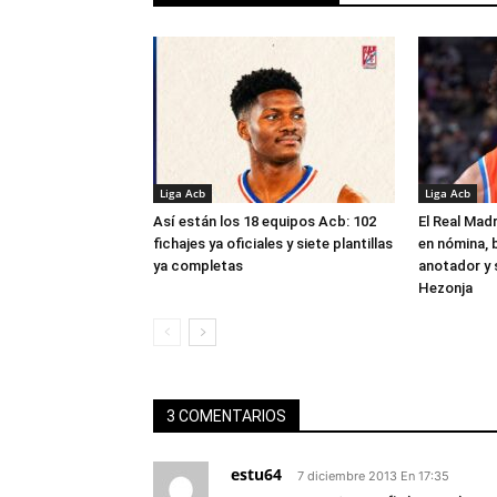
Liga Acb
Liga Acb
Así están los 18 equipos Acb: 102
El Real Madr
fichajes ya oficiales y siete plantillas
en nómina, 
ya completas
anotador y s
Hezonja
3 COMENTARIOS
estu64
7 diciembre 2013 En 17:35