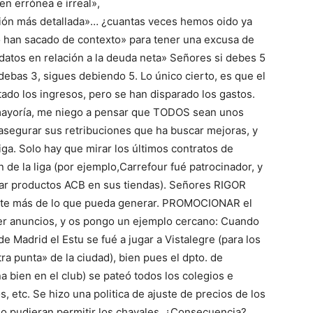
en errónea e irreal»,
ción más detallada»… ¿cuantas veces hemos oido ya
lo han sacado de contexto» para tener una excusa de
atos en relación a la deuda neta» Señores si debes 5
e debas 3, sigues debiendo 5. Lo único cierto, es que el
ado los ingresos, pero se han disparado los gastos.
mayoría, me niego a pensar que TODOS sean unos
segurar sus retribuciones que ha buscar mejoras, y
liga. Solo hay que mirar los últimos contratos de
n de la liga (por ejemplo,Carrefour fué patrocinador, y
rar productos ACB en sus tiendas). Señores RIGOR
te más de lo que pueda generar. PROMOCIONAR el
cer anuncios, y os pongo un ejemplo cercano: Cuando
 Madrid el Estu se fué a jugar a Vistalegre (para los
ra punta» de la ciudad), bien pues el dpto. de
a bien en el club) se pateó todos los colegios e
s, etc. Se hizo una politica de ajuste de precios de los
lo pudieran permitir los chavales. ¿Consecuencia?