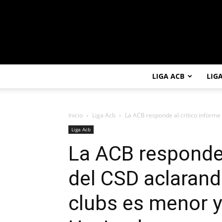
LIGA ACB
LIG
Inicio
Liga Acb
La ACB responde al crítico informe
Liga Acb
La ACB responde 
del CSD aclarand
clubs es menor 