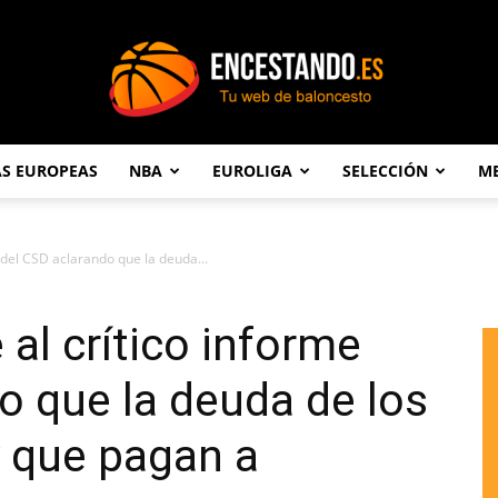
AS EUROPEAS
NBA
EUROLIGA
SELECCIÓN
ME
Encestando.es
 del CSD aclarando que la deuda...
al crítico informe
o que la deuda de los
y que pagan a