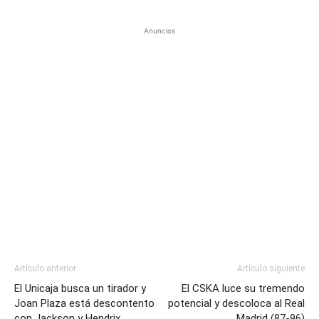
Anuncios
Artículo anterior
Artículo siguiente
El Unicaja busca un tirador y
El CSKA luce su tremendo
Joan Plaza está descontento
potencial y descoloca al Real
con Jackson y Hendrix
Madrid (87-96)