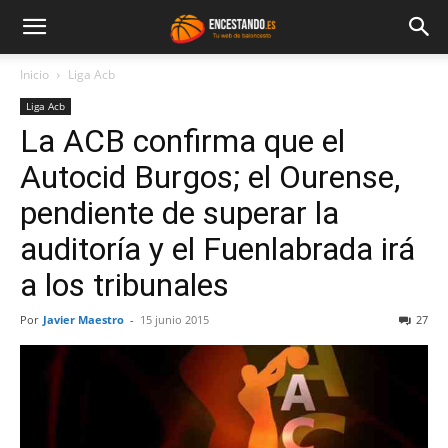
Inicio
Liga Acb
Liga Acb
La ACB confirma que el
Autocid Burgos; el Ourense,
pendiente de superar la
auditoría y el Fuenlabrada irá
a los tribunales
Por
Javier Maestro
-
15 junio 2015
27