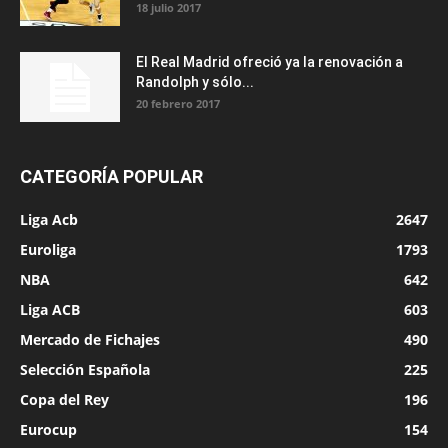
18 julio 2017
El Real Madrid ofreció ya la renovación a
Randolph y sólo...
20 febrero 2017
CATEGORÍA POPULAR
Liga Acb
2647
Euroliga
1793
NBA
642
Liga ACB
603
Mercado de Fichajes
490
Selección Española
225
Copa del Rey
196
Eurocup
154