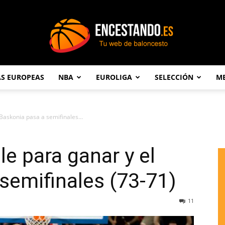
AS EUROPEAS
NBA
EUROLIGA
SELECCIÓN
ME
Encestando.es
l Baskonia pasa a semifinales...
ple para ganar y el
semifinales (73-71)
11