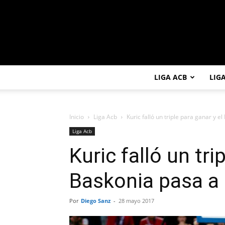
LIGA ACB
LIG
Inicio
Liga Acb
Kuric falló un triple para ganar y e
Liga Acb
Kuric falló un tri
Baskonia pasa a 
Por
Diego Sanz
-
28 mayo 2017