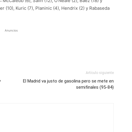
:
McCalebb (6), Salin (12), O’Neale (2), Báez (18) y
ver (10), Kuric (7), Planinic (4), Hendrix (2) y Rabaseda
Anuncios
Artículo siguiente
y
El Madrid va justo de gasolina pero se mete en
semifinales (95-84)