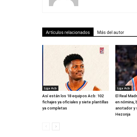
Artículos relacionados
Más del autor
Liga Acb
Liga Acb
Así están los 18 equipos Acb: 102
El Real Madr
fichajes ya oficiales y siete plantillas
en nómina, 
ya completas
anotador y s
Hezonja