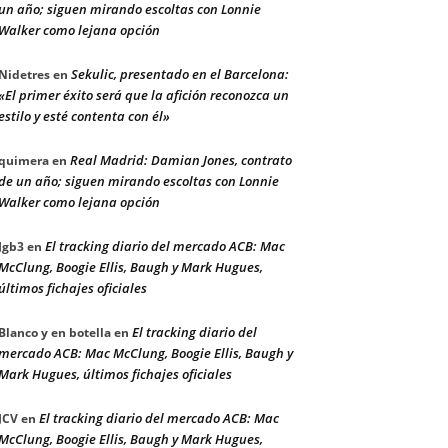
un año; siguen mirando escoltas con Lonnie
Walker como lejana opción
Sekulic, presentado en el Barcelona:
Nidetres
en
«El primer éxito será que la afición reconozca un
estilo y esté contenta con él»
Real Madrid: Damian Jones, contrato
quimera
en
de un año; siguen mirando escoltas con Lonnie
Walker como lejana opción
El tracking diario del mercado ACB: Mac
Jgb3
en
McClung, Boogie Ellis, Baugh y Mark Hugues,
últimos fichajes oficiales
El tracking diario del
Blanco y en botella
en
mercado ACB: Mac McClung, Boogie Ellis, Baugh y
Mark Hugues, últimos fichajes oficiales
El tracking diario del mercado ACB: Mac
JCV
en
McClung, Boogie Ellis, Baugh y Mark Hugues,