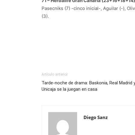
71 – Herbalife Gran Canaria (23+16+18+14)
Pasecniks (7) -cinco inicial-, Aguilar (-), Oli
(3).
Artículo anterior
Tarde-noche de drama: Baskonia, Real Madrid 
Unicaja se la juegan en casa
Diego Sanz