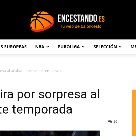
AS EUROPEAS
NBA
EUROLIGA
SELECCIÓN
ME
Encestando.es
presa al acabar la presente temporada
ira por sorpresa al
nte temporada
20