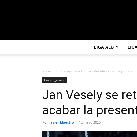
LIGA ACB
LIG
Inicio
Uncategorized
Jan Vesely se retira por sor
Uncategorized
Jan Vesely se ret
acabar la prese
Por
Javier Maestro
-
12 mayo 2026