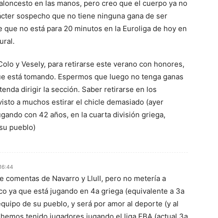
aloncesto en las manos, pero creo que el cuerpo ya no
ácter sospecho que no tiene ninguna gana de ser
be que no está para 20 minutos en la Euroliga de hoy en
ural.
Colo y Vesely, para retirarse este verano con honores,
que está tomando. Espermos que luego no tenga ganas
enda dirigir la sección. Saber retirarse en los
 visto a muchos estirar el chicle demasiado (ayer
gando con 42 años, en la cuarta división griega,
su pueblo)
16:44
 comentas de Navarro y Llull, pero no metería a
o ya que está jugando en 4a griega (equivalente a 3a
quipo de su pueblo, y será por amor al deporte (y al
 hemos tenido jugadores jugando el liga EBA (actual 3a