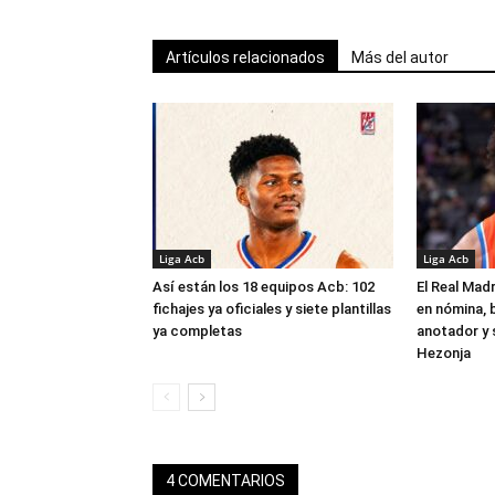
Artículos relacionados
Más del autor
Liga Acb
Liga Acb
Así están los 18 equipos Acb: 102
El Real Madr
fichajes ya oficiales y siete plantillas
en nómina, 
ya completas
anotador y s
Hezonja
4 COMENTARIOS