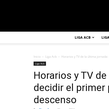
LIGA ACB
LIG
Inicio
Liga Acb
Horarios y TV de la última jornada: s
Liga Acb
Horarios y TV de 
decidir el primer 
descenso