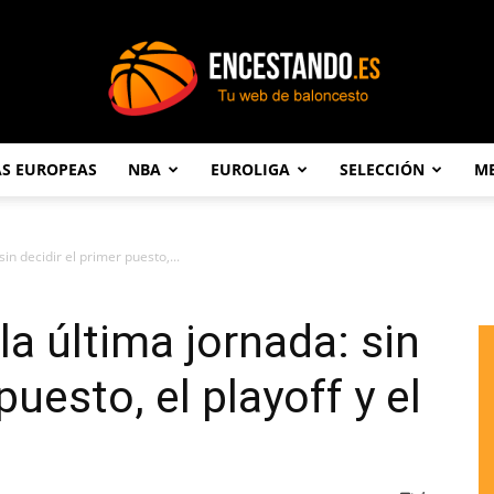
AS EUROPEAS
NBA
EUROLIGA
SELECCIÓN
ME
Encestando.es
in decidir el primer puesto,...
la última jornada: sin
puesto, el playoff y el