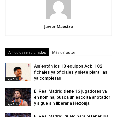
Javier Maestro
Artículos relacionados
Más del autor
Así están los 18 equipos Acb: 102
fichajes ya oficiales y siete plantillas
ya completas
Liga Acb
El Real Madrid tiene 16 jugadores ya
en nómina, busca un escolta anotador
y sigue sin liberar a Hezonja
Liga Acb
El Real Madrid igualó para retener los