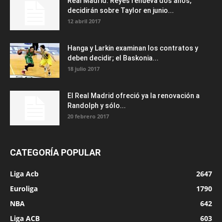
Real Madrid: Reyes renueva dos años,
decidirán sobre Taylor en junio...
12 abril 2017
Hanga y Larkin examinan los contratos y
deben decidir; el Baskonia...
18 julio 2017
El Real Madrid ofreció ya la renovación a
Randolph y sólo...
20 febrero 2017
CATEGORÍA POPULAR
Liga Acb
2647
Euroliga
1790
NBA
642
Liga ACB
603