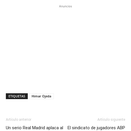
Anuncios
ETIQUETAS
Himar Ojeda
Artículo anterior
Artículo siguiente
Un serio Real Madrid aplaca al
El sindicato de jugadores ABP