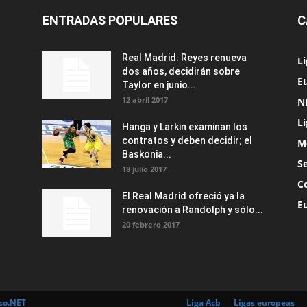
ENTRADAS POPULARES
C
Real Madrid: Reyes renueva
L
dos años, decidirán sobre
Eu
Taylor en junio...
12 abril 2017
N
L
Hanga y Larkin examinan los
contratos y deben decidir; el
M
Baskonia...
S
18 julio 2017
C
El Real Madrid ofreció ya la
E
renovación a Randolph y sólo...
20 febrero 2017
co.NET
Liga Acb
Ligas europeas