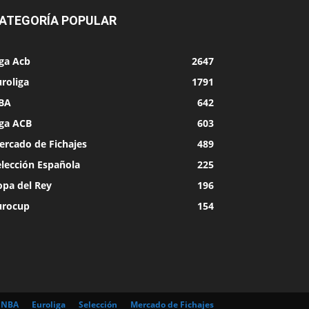
ATEGORÍA POPULAR
iga Acb
2647
roliga
1791
BA
642
iga ACB
603
ercado de Fichajes
489
elección Española
225
opa del Rey
196
urocup
154
NBA
Euroliga
Selección
Mercado de Fichajes