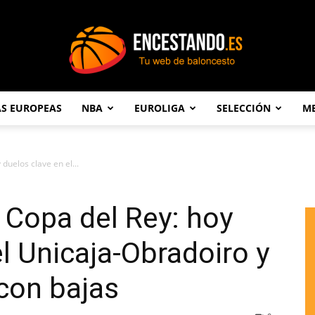
AS EUROPEAS
NBA
EUROLIGA
SELECCIÓN
ME
Encestando.es
duelos clave en el...
a Copa del Rey: hoy
el Unicaja-Obradoiro y
con bajas