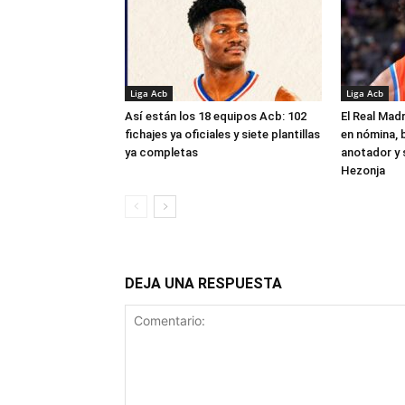
Liga Acb
Liga Acb
Así están los 18 equipos Acb: 102
El Real Madr
fichajes ya oficiales y siete plantillas
en nómina, 
ya completas
anotador y s
Hezonja
DEJA UNA RESPUESTA