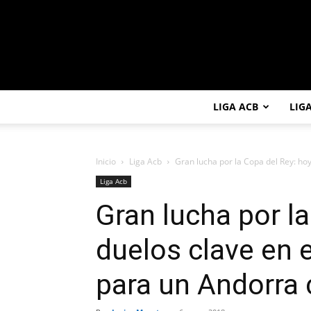
LIGA ACB
LIG
Inicio
Liga Acb
Gran lucha por la Copa del Rey: hoy 
Liga Acb
Gran lucha por l
duelos clave en 
para un Andorra 