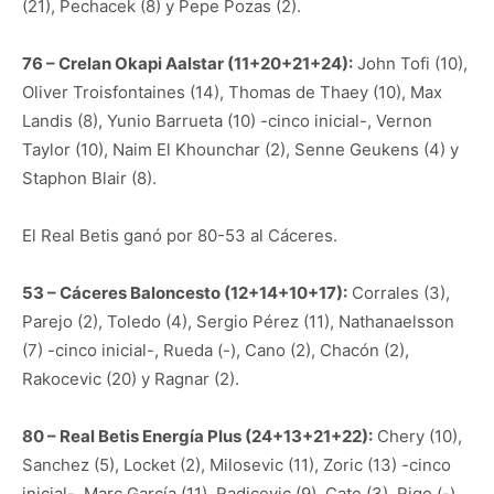
(21), Pechacek (8) y Pepe Pozas (2).
76 – Crelan Okapi Aalstar (11+20+21+24):
John Tofi (10),
Oliver Troisfontaines (14), Thomas de Thaey (10), Max
Landis (8), Yunio Barrueta (10) -cinco inicial-, Vernon
Taylor (10), Naim El Khounchar (2), Senne Geukens (4) y
Staphon Blair (8).
El Real Betis ganó por 80-53 al Cáceres.
53 – Cáceres Baloncesto (12+14+10+17):
Corrales (3),
Parejo (2), Toledo (4), Sergio Pérez (11), Nathanaelsson
(7) -cinco inicial-, Rueda (-), Cano (2), Chacón (2),
Rakocevic (20) y Ragnar (2).
80 – Real Betis Energía Plus (24+13+21+22):
Chery (10),
Sanchez (5), Locket (2), Milosevic (11), Zoric (13) -cinco
inicial-, Marc García (11), Radicevic (9), Cate (3), Rigo (-),