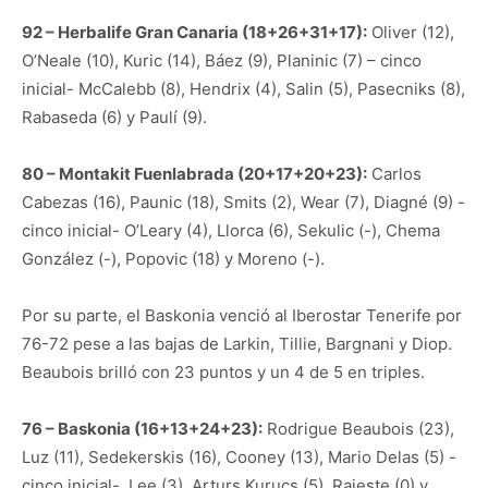
92 – Herbalife Gran Canaria (18+26+31+17):
Oliver (12),
O’Neale (10), Kuric (14), Báez (9), Planinic (7) – cinco
inicial- McCalebb (8), Hendrix (4), Salin (5), Pasecniks (8),
Rabaseda (6) y Paulí (9).
80 – Montakit Fuenlabrada (20+17+20+23):
Carlos
Cabezas (16), Paunic (18), Smits (2), Wear (7), Diagné (9) -
cinco inicial- O’Leary (4), Llorca (6), Sekulic (-), Chema
González (-), Popovic (18) y Moreno (-).
Por su parte, el Baskonia venció al Iberostar Tenerife por
76-72 pese a las bajas de Larkin, Tillie, Bargnani y Diop.
Beaubois brilló con 23 puntos y un 4 de 5 en triples.
76 – Baskonia (16+13+24+23):
Rodrigue Beaubois (23),
Luz (11), Sedekerskis (16), Cooney (13), Mario Delas (5) -
cinco inicial-, Lee (3), Arturs Kurucs (5), Raieste (0) y