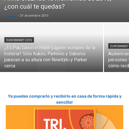
¿con cuál te quedas?
admin
-
31 diciembre 2015
EUROBASKET 2015
EUROBASKET
¿Es Pau Gasol el mejor jugador europeo de la
historia? Sólo Kukoc, Petrovic y Sabonis
Audiencias
parecen a su altura con Nowitzki y Parker
personas v
cerca
cómo reci
Ya puedes comprarlo y recibirlo en casa de forma rápida y
sencilla!