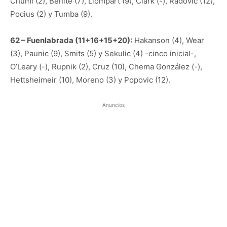
Chumi (2), Benite (7), Llompart (9), Clark (-), Radovic (12),
Pocius (2) y Tumba (9).
62 – Fuenlabrada (11+16+15+20):
Hakanson (4), Wear
(3), Paunic (9), Smits (5) y Sekulic (4) -cinco inicial-,
O’Leary (-), Rupnik (2), Cruz (10), Chema González (-),
Hettsheimeir (10), Moreno (3) y Popovic (12).
Anuncios