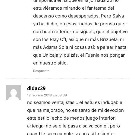
temporada en la que en la jornada 20 no
estuviéramos mirando el fantasma del
descenso como desesperados. Pero Salva
ya ha dicho, en esas ruedas de prensa que -
con buen criterio- no sigues, que el objetivo
son los Play Off, así que ni más Brizuela, ni
más Adams Sola ni cosas así: a pelear hasta
que Unicaja y, quizás, el Fuenla nos pongan
en nuestro sitio.
Respuesta
didac29
12 febrero 2018 En 08:39
no seamos ventajistas… el estu es indudable
que ha mejorado, no es santo de mi devocion
este estilo, echo de menos juego interior,
arteaga, no se q le pasa a salva con el, pero
cuand le saca cumple, y aun asi lo sienta.