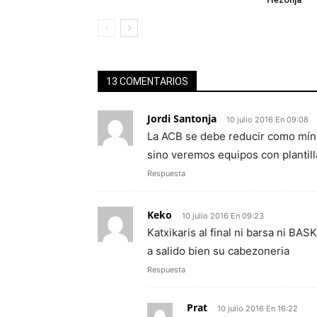
13 COMENTARIOS
Jordi Santonja
10 julio 2016 En 09:08
La ACB se debe reducir como míni
sino veremos equipos con plantill
Respuesta
Keko
10 julio 2016 En 09:23
Katxikaris al final ni barsa ni BA
a salido bien su cabezoneria
Respuesta
Prat
10 julio 2016 En 16:22