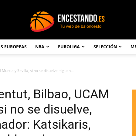
AS EUROPEAS
NBA
EUROLIGA
SELECCIÓN
ME
Encestando.es
Murcia y Sevilla, si no se disuelve, siguen...
entut, Bilbao, UCAM
si no se disuelve,
ador: Katsikaris,