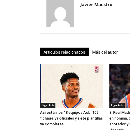
Javier Maestro
Artículos relacionados
Más del autor
Liga Acb
Liga Acb
Así están los 18 equipos Acb: 102
El Real Madr
fichajes ya oficiales y siete plantillas
en nómina, 
ya completas
anotador y s
Hezonja