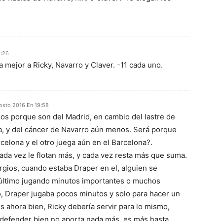
3:26
 mejor a Ricky, Navarro y Claver. -11 cada uno.
osto 2016 En 19:58
ios porque son del Madrid, en cambio del lastre de
a, y del cáncer de Navarro aún menos. Será porque
celona y el otro juega aún en el Barcelona?.
cada vez le flotan más, y cada vez resta más que suma.
rgios, cuando estaba Draper en el, alguien se
 último jugando minutos importantes o muchos
, Draper jugaba pocos minutos y solo para hacer un
s ahora bien, Ricky debería servir para lo mismo,
defender bien no aporta nada más, es más hasta