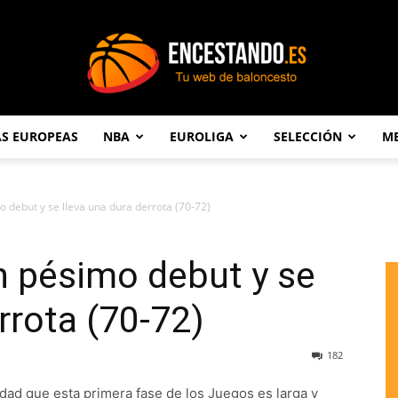
AS EUROPEAS
NBA
EUROLIGA
SELECCIÓN
ME
Encestando.es
 debut y se lleva una dura derrota (70-72)
n pésimo debut y se
rrota (70-72)
182
rdad que esta primera fase de los Juegos es larga y