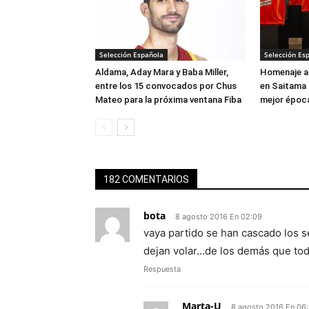
Selección Española
Selección Es
Aldama, Aday Mara y Baba Miller,
Homenaje a 
entre los 15 convocados por Chus
en Saitama 
Mateo para la próxima ventana Fiba
mejor época
182 COMENTARIOS
bota
8 agosto 2016 En 02:09
vaya partido se han cascado los s
dejan volar…de los demás que to
Respuesta
Marta-U
8 agosto 2016 En 06