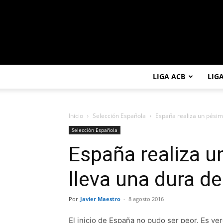
LIGA ACB
LIG
Inicio
Selección Española
España realiza un pésimo
Selección Española
España realiza u
lleva una dura de
Por
Javier Maestro
-
8 agosto 2016
El inicio de España no pudo ser peor. Es ve