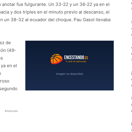
n anotar fue fulgurante. Un 33-22 y un 36-22 ya en el
cia y dos triples en el minuto previo al descanso, el
n un 38-32 al ecuador del choque. Pau Gasol llevaba
vez de
ión (49-
os
 ya en el
o
groso
n segundo
Anuncios