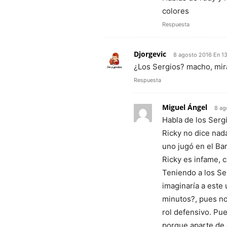
colores
Respuesta
Djorgevic
8 agosto 2016 En 1
¿Los Sergios? macho, mira
Respuesta
Miguel Ángel
8 ag
Habla de los Serg
Ricky no dice nad
uno jugó en el Bar
Ricky es infame, 
Teniendo a los Se
imaginaría a este
minutos?, pues no
rol defensivo. Pue
porque aparte de 