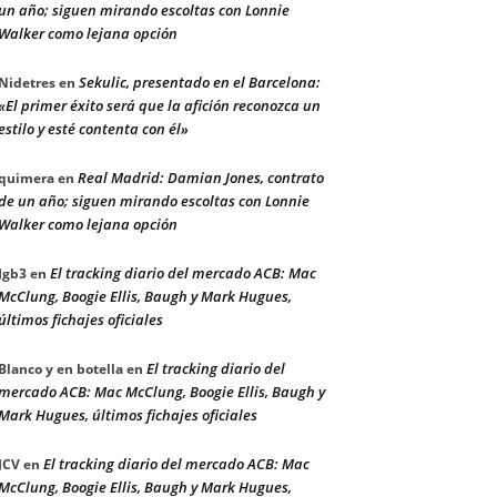
un año; siguen mirando escoltas con Lonnie
Walker como lejana opción
Sekulic, presentado en el Barcelona:
Nidetres
en
«El primer éxito será que la afición reconozca un
estilo y esté contenta con él»
Real Madrid: Damian Jones, contrato
quimera
en
de un año; siguen mirando escoltas con Lonnie
Walker como lejana opción
El tracking diario del mercado ACB: Mac
Jgb3
en
McClung, Boogie Ellis, Baugh y Mark Hugues,
últimos fichajes oficiales
El tracking diario del
Blanco y en botella
en
mercado ACB: Mac McClung, Boogie Ellis, Baugh y
Mark Hugues, últimos fichajes oficiales
El tracking diario del mercado ACB: Mac
JCV
en
McClung, Boogie Ellis, Baugh y Mark Hugues,