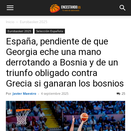
Inicio
Eurobasket 2025
Eurobasket 2025
Selección Española
España, pendiente de que
Georgia eche una mano
derrotando a Bosnia y de un
triunfo obligado contra
Grecia si ganaran los bosnios
Por
Javier Maestro
-
4 septiembre 2025
25