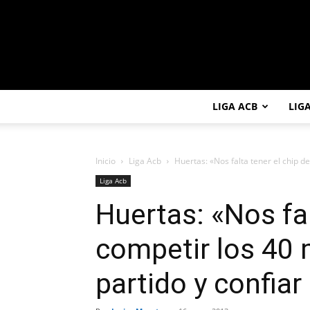
LIGA ACB
LIG
Inicio
Liga Acb
Huertas: «Nos falta tener el chip de
Liga Acb
Huertas: «Nos fal
competir los 40
partido y confiar