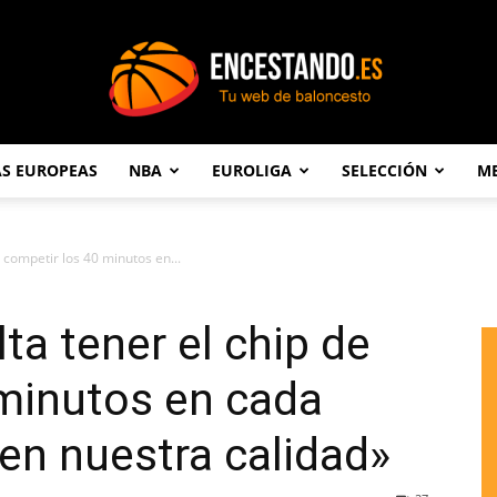
AS EUROPEAS
NBA
EUROLIGA
SELECCIÓN
ME
Encestando.es
 competir los 40 minutos en...
ta tener el chip de
 minutos en cada
 en nuestra calidad»