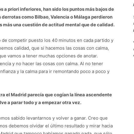
s a priori inferiores, han sido los puntos más bajos de
 derrotas como Bilbao, Valencia o Málaga perdieron
es más una cuestión de actitud mental que de calidad.
ip de competir puesto los 40 minutos en cada partido y
enemos calidad, que si hacemos las cosas con calma,
aque vamos a tener muchas opciones de anotar.
ncia y no hacer las cosas con calma. Al no tener
 confianza y la calma para ir remontando poco a poco y
ntra el Madrid parecía que cogían la línea ascendente
lve a parar todo y a empezar otra vez.
mos sabido levantarnos y volver a ganar. Creo que
 debemos olvidar el último resultado y mirar hacia
l Madrid que tampoco habíamos ganado nada, que sólo