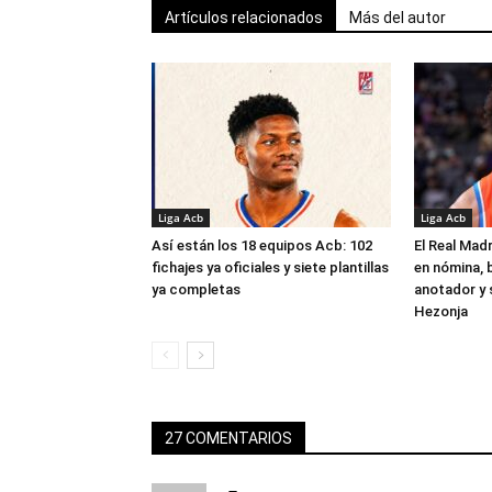
Artículos relacionados
Más del autor
Liga Acb
Liga Acb
Así están los 18 equipos Acb: 102
El Real Madr
fichajes ya oficiales y siete plantillas
en nómina, 
ya completas
anotador y s
Hezonja
27 COMENTARIOS