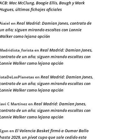
ACB: Mac McClung, Boogie Ellis, Baugh y Mark
Hugues, últimos fichajes oficiales
Real Madrid: Damian Jones, contrato de
Aiaiel
en
un año; siguen mirando escoltas con Lonnie
Walker como lejana opción
Real Madrid: Damian Jones,
Madridista_forista
en
contrato de un año; siguen mirando escoltas con
Lonnie Walker como lejana opción
Real Madrid: Damian Jones,
JotaDeLosPlanetas
en
contrato de un año; siguen mirando escoltas con
Lonnie Walker como lejana opción
Real Madrid: Damian Jones,
Javi C Martínez
en
contrato de un año; siguen mirando escoltas con
Lonnie Walker como lejana opción
El Valencia Basket firmó a Oumar Ballo
Egon
en
hasta 2029, un pívot cupo que sale cedido esta