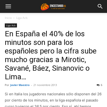
Inicio
Liga Acb
Liga Acb
En España el 40% de los
minutos son para los
españoles pero la cifra sube
mucho gracias a Mirotic,
Savané, Báez, Sinanovic o
Lima…
Por
Javier Maestro
-
21 noviembre 2013
6
Si en Italia los jugadores nacionales sólo disponen del 26
por ciento de los minutos, en la liga española el pasado
curso tuvieron el 36,5 por ciento. Eso sí, ahí hemos