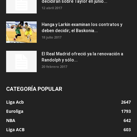
decidirán sobre Taylor en junio...
12 abril 2017
Hanga y Larkin examinan los contratos y
deben decidir; el Baskonia...
18 julio 2017
El Real Madrid ofreció ya la renovación a
Randolph y sólo...
20 febrero 2017
CATEGORÍA POPULAR
Liga Acb
2647
Euroliga
1793
NBA
642
Liga ACB
603