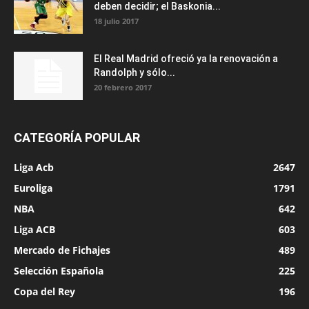
deben decidir; el Baskonia...
18 julio 2017
El Real Madrid ofreció ya la renovación a
Randolph y sólo...
20 febrero 2017
CATEGORÍA POPULAR
Liga Acb
2647
Euroliga
1791
NBA
642
Liga ACB
603
Mercado de Fichajes
489
Selección Española
225
Copa del Rey
196