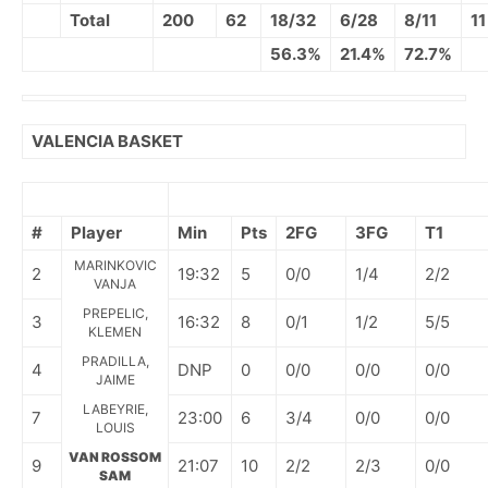
Total
200
62
18/32
6/28
8/11
11
56.3%
21.4%
72.7%
VALENCIA BASKET
#
Player
Min
Pts
2FG
3FG
T1
MARINKOVIC
2
19:32
5
0/0
1/4
2/2
VANJA
PREPELIC,
3
16:32
8
0/1
1/2
5/5
KLEMEN
PRADILLA,
4
DNP
0
0/0
0/0
0/0
JAIME
LABEYRIE,
7
23:00
6
3/4
0/0
0/0
LOUIS
VAN ROSSOM
9
21:07
10
2/2
2/3
0/0
SAM