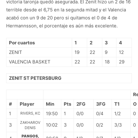
victoria taronja quedó asegurada. El Zenit hizo un 2 de 16
terrible desde el 6,75 en la segunda mitad y el Valencia
acabó con un 9 de 20 pero si quitamos el 0 de 4 de
Hermannsson, el porcentaje es aún más excelente.
Por cuartos
1
2
3
4
ZENIT
19
22
9
12
VALENCIA BASKET
22
22
18
29
ZENIT ST PETERSBURG
R
#
Player
Min
Pts
2FG
3FG
T1
O
1
19:50
1
0/0
0/4
1/2
0
RIVERS, KC
ZAKHAROV
3
10:02
3
0/0
0/2
3/3
0
DENIS
PANGOS,