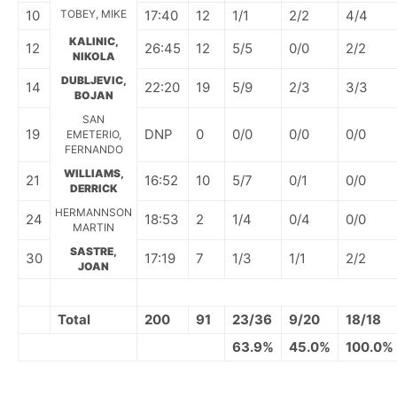
10
TOBEY, MIKE
17:40
12
1/1
2/2
4/4
KALINIC,
12
26:45
12
5/5
0/0
2/2
NIKOLA
DUBLJEVIC,
14
22:20
19
5/9
2/3
3/3
BOJAN
SAN
19
DNP
0
0/0
0/0
0/0
EMETERIO,
FERNANDO
WILLIAMS,
21
16:52
10
5/7
0/1
0/0
DERRICK
HERMANNSON
24
18:53
2
1/4
0/4
0/0
MARTIN
SASTRE,
30
17:19
7
1/3
1/1
2/2
JOAN
Total
200
91
23/36
9/20
18/18
63.9%
45.0%
100.0%