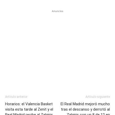
Anuncios
Artículo anterior
Artículo siguiente
Horarios: el Valencia Basket
El Real Madrid mejoró mucho
visita esta tarde al Zenit y el
tras el descanso y derrotó al
Real Madrid recibe al Zalgiris
Zalgiris con un 8 de 12 en