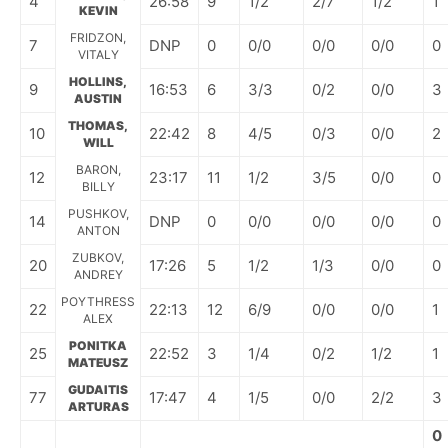
4
26:58
9
1/2
2/7
1/2
1
KEVIN
FRIDZON,
7
DNP
0
0/0
0/0
0/0
0
VITALY
HOLLINS,
9
16:53
6
3/3
0/2
0/0
3
AUSTIN
THOMAS,
10
22:42
8
4/5
0/3
0/0
2
WILL
BARON,
12
23:17
11
1/2
3/5
0/0
0
BILLY
PUSHKOV,
14
DNP
0
0/0
0/0
0/0
0
ANTON
ZUBKOV,
20
17:26
5
1/2
1/3
0/0
0
ANDREY
POYTHRESS
22
22:13
12
6/9
0/0
0/0
1
ALEX
PONITKA
25
22:52
3
1/4
0/2
1/2
1
MATEUSZ
GUDAITIS
77
17:47
4
1/5
0/0
2/2
3
ARTURAS
0