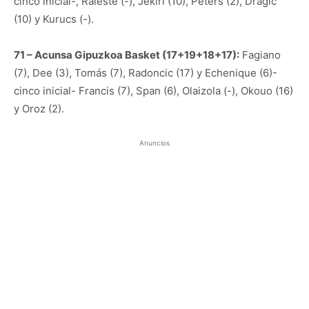
cinco inicial-, Raieste (-), Jekiri (10), Peters (2), Dragic
(10) y Kurucs (-).
71 – Acunsa Gipuzkoa Basket (17+19+18+17):
Fagiano
(7), Dee (3), Tomás (7), Radoncic (17) y Echenique (6)-
cinco inicial- Francis (7), Span (6), Olaizola (-), Okouo (16)
y Oroz (2).
Anuncios