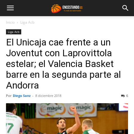
Inicio
Liga Acb
Liga Acb
El Unicaja cae frente a un
Joventut con Laprovittola
estelar; el Valencia Basket
barre en la segunda parte al
Andorra
Por
Diego Sanz
-
8 diciembre 2018
6