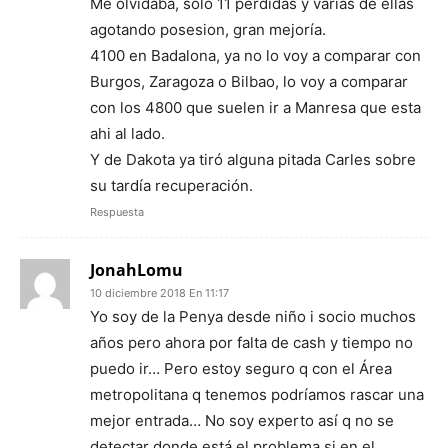
Me olvidaba, solo 11 perdidas y varias de ellas
agotando posesion, gran mejoría.
4100 en Badalona, ya no lo voy a comparar con
Burgos, Zaragoza o Bilbao, lo voy a comparar
con los 4800 que suelen ir a Manresa que esta
ahi al lado.
Y de Dakota ya tiró alguna pitada Carles sobre
su tardía recuperación.
Respuesta
JonahLomu
10 diciembre 2018 En 11:17
Yo soy de la Penya desde niño i socio muchos
años pero ahora por falta de cash y tiempo no
puedo ir… Pero estoy seguro q con el Área
metropolitana q tenemos podríamos rascar una
mejor entrada… No soy experto así q no se
detectar donde está el problema si en el