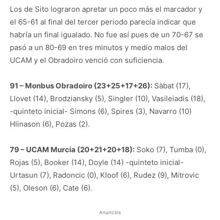
Los de Sito lograron apretar un poco más el marcador y
el 65-61 al final del tercer periodo parecía indicar que
habría un final igualado. No fue así pues de un 70-67 se
pasó a un 80-69 en tres minutos y medio malos del
UCAM y el Obradoiro venció con suficiencia.
91 – Monbus Obradoiro (23+25+17+26):
Sàbat (17),
Llovet (14), Brodziansky (5), Singler (10), Vasileiadis (18),
-quinteto inicial- Simons (6), Spires (3), Navarro (10)
Hlinason (6), Pozas (2).
79 – UCAM Murcia (20+21+20+18):
Soko (7), Tumba (0),
Rojas (5), Booker (14), Doyle (14) -quinteto inicial-
Urtasun (7), Radoncic (0), Kloof (6), Rudez (9), Mitrovic
(5), Oleson (6), Cate (6).
Anuncios