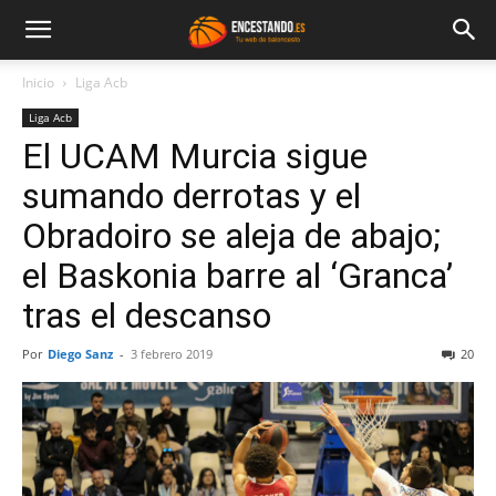
Inicio
Liga Acb
Liga Acb
El UCAM Murcia sigue
sumando derrotas y el
Obradoiro se aleja de abajo;
el Baskonia barre al ‘Granca’
tras el descanso
Por
Diego Sanz
-
3 febrero 2019
20