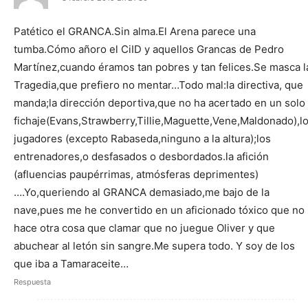
Patético el GRANCA.Sin alma.El Arena parece una
tumba.Cómo añoro el CiID y aquellos Grancas de Pedro
Martínez,cuando éramos tan pobres y tan felices.Se masca l
Tragedia,que prefiero no mentar…Todo mal:la directiva, que
manda;la dirección deportiva,que no ha acertado en un solo
fichaje(Evans,Strawberry,Tillie,Maguette,Vene,Maldonado),l
jugadores (excepto Rabaseda,ninguno a la altura);los
entrenadores,o desfasados o desbordados.la afición
(afluencias paupérrimas, atmósferas deprimentes)
….Yo,queriendo al GRANCA demasiado,me bajo de la
nave,pues me he convertido en un aficionado tóxico que no
hace otra cosa que clamar que no juegue Oliver y que
abuchear al letón sin sangre.Me supera todo. Y soy de los
que iba a Tamaraceite…
Respuesta