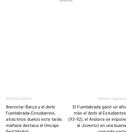
Anuncios
Artículo anterior
Artículo siguiente
Iberostar-Barça y el derbi
El Fuenlabrada ganó un año
Fuenlabrada-Estudiantes,
más el derbi al Estudiantes
atractivos duelos esta tarde;
(93-92); el Andorra se impone
mañana destaca el Unicaja-
al Joventut en una buena
Real Madrid
segunda parte