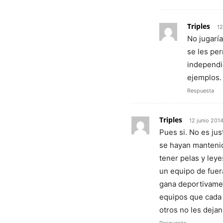
Triples
12
No jugarí
se les per
independi
ejemplos.
Respuesta
Triples
12 junio 2014
Pues si. No es ju
se hayan mantenid
tener pelas y leye
un equipo de fuer
gana deportivamen
equipos que cada 
otros no les deja