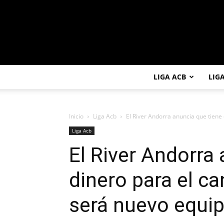
LIGA ACB
LIG
Inicio
Liga Acb
El River Andorra anuncia que tiene 
Liga Acb
El River Andorra 
dinero para el c
será nuevo equi