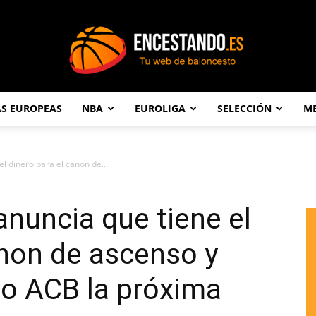
AS EUROPEAS
NBA
EUROLIGA
SELECCIÓN
ME
Encestando.es
el dinero para el canon de...
anuncia que tiene el
anon de ascenso y
po ACB la próxima