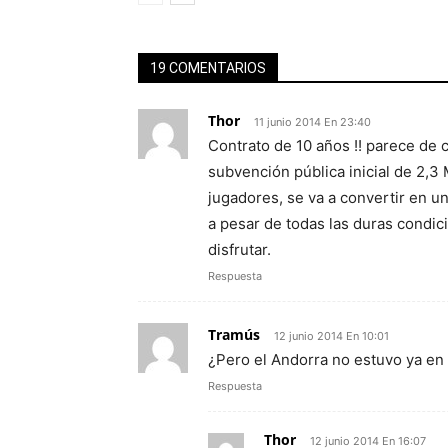
19 COMENTARIOS
Thor
11 junio 2014 En 23:40
Contrato de 10 años !! parece de
subvención pública inicial de 2,3
jugadores, se va a convertir en u
a pesar de todas las duras condic
disfrutar.
Respuesta
Tramús
12 junio 2014 En 10:01
¿Pero el Andorra no estuvo ya en
Respuesta
Thor
12 junio 2014 En 16:07