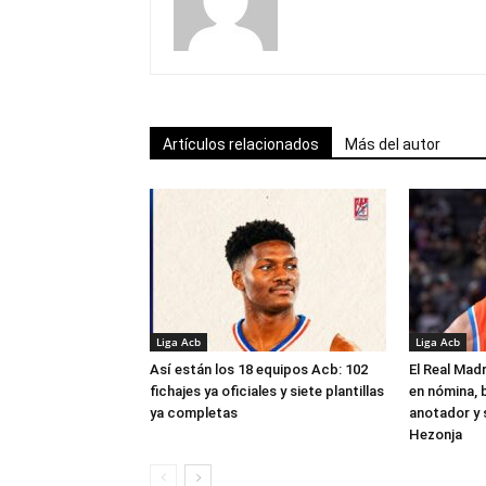
Artículos relacionados
Más del autor
Liga Acb
Liga Acb
Así están los 18 equipos Acb: 102
El Real Madr
fichajes ya oficiales y siete plantillas
en nómina, 
ya completas
anotador y s
Hezonja