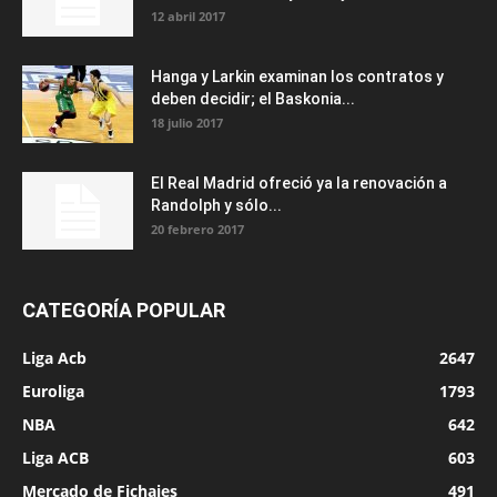
12 abril 2017
Hanga y Larkin examinan los contratos y
deben decidir; el Baskonia...
18 julio 2017
El Real Madrid ofreció ya la renovación a
Randolph y sólo...
20 febrero 2017
CATEGORÍA POPULAR
Liga Acb
2647
Euroliga
1793
NBA
642
Liga ACB
603
Mercado de Fichajes
491